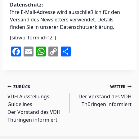
Datenschutz:
Ihre E-Mail-Adresse wird ausschließlich für den
Versand des Newsletters verwendet. Details
finden Sie in unserer Datenschutzerklärung.
[sibwp_form id=“2″]
F
E
W
C
T
a
m
h
o
ei
c
ai
at
p
le
e
l
s
y
n
Beitragsnavigation
ZURÜCK
WEITER
b
A
Li
VDH Ausstellungs-
Der Vorstand des VDH
o
p
n
Guidelines
Thüringen informiert
o
p
k
Der Vorstand des VDH
k
Thüringen informiert