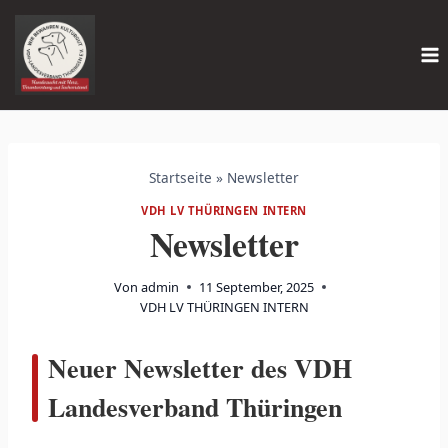
Zum
Inhalt
springen
Startseite
»
Newsletter
VDH LV THÜRINGEN INTERN
Newsletter
Von
admin
11 September, 2025
VDH LV THÜRINGEN INTERN
Neuer Newsletter des VDH
Landesverband Thüringen