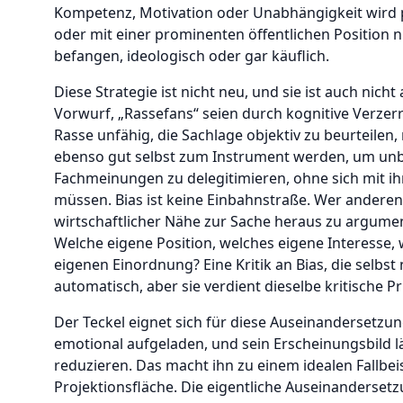
Kompetenz, Motivation oder Unabhängigkeit wird pa
oder mit einer prominenten öffentlichen Position ni
befangen, ideologisch oder gar käuflich.
Diese Strategie ist nicht neu, und sie ist auch nich
Vorwurf, „Rassefans“ seien durch kognitive Verzer
Rasse unfähig, die Sachlage objektiv zu beurteilen, 
ebenso gut selbst zum Instrument werden, um u
Fachmeinungen zu delegitimieren, ohne sich mit ih
müssen. Bias ist keine Einbahnstraße. Wer anderen
wirtschaftlicher Nähe zur Sache heraus zu argumenti
Welche eigene Position, welches eigene Interesse,
eigenen Einordnung? Eine Kritik an Bias, die selbst ni
automatisch, aber sie verdient dieselbe kritische Pr
Der Teckel eignet sich für diese Auseinandersetzun
emotional aufgeladen, und sein Erscheinungsbild lä
reduzieren. Das macht ihn zu einem idealen Fallbei
Projektionsfläche. Die eigentliche Auseinandersetz