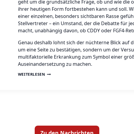
geht um die grundsätzliche Frage, ob und wie die o
ihrer heutigen Form fortbestehen kann und soll. W
einer einzelnen, besonders sichtbaren Rasse geführ
Stellvertreter – ein Umstand, der die Debatte für j
macht, unabhängig davon, ob CDDY oder FGF4-Retro
Genau deshalb lohnt sich der nüchterne Blick auf di
um eine Seite zu bestätigen, sondern um der Vers
multifaktorielle Erkrankung zum Symbol einer größ
Auseinandersetzung zu machen.
WEITERLESEN
VDH Thüringen
Gemeinsam für unsere Hunde in Thüringen
Zu den Nachrichten