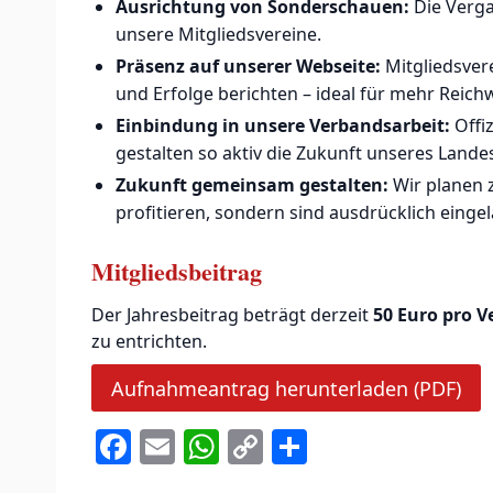
Ausrichtung von Sonderschauen:
Die Verga
unsere Mitgliedsvereine.
Präsenz auf unserer Webseite:
Mitgliedsver
und Erfolge berichten – ideal für mehr Reic
Einbindung in unsere Verbandsarbeit:
Offi
gestalten so aktiv die Zukunft unseres Lande
Zukunft gemeinsam gestalten:
Wir planen 
profitieren, sondern sind ausdrücklich ein
Mitgliedsbeitrag
Der Jahresbeitrag beträgt derzeit
50 Euro pro V
zu entrichten.
Aufnahmeantrag herunterladen (PDF)
F
E
W
C
T
a
m
h
o
ei