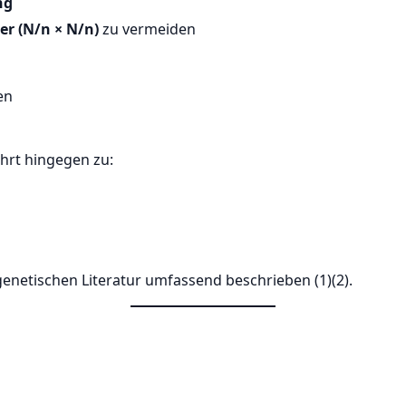
ng
er (N/n × N/n)
zu vermeiden
en
ührt hingegen zu:
netischen Literatur umfassend beschrieben (1)(2).