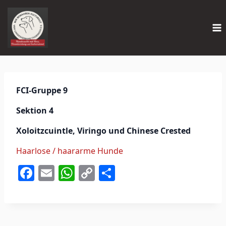
Zum
Inhalt
springen
FCI-Gruppe 9
Sektion 4
Xoloitzcuintle, Viringo und Chinese Crested
Haarlose / haararme Hunde
F
E
W
C
T
a
m
h
o
ei
c
ai
at
p
le
e
l
s
y
n