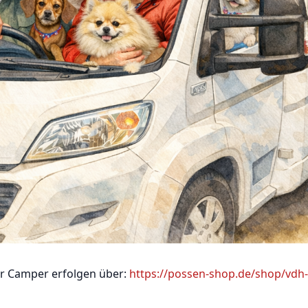
ür Camper erfolgen über:
https://possen-shop.de/shop/vdh