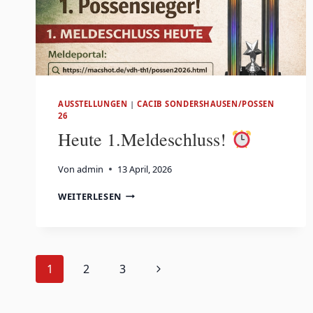
AUSSTELLUNGEN
|
CACIB SONDERSHAUSEN/POSSEN
26
Heute 1.Meldeschluss!
Von
admin
13 April, 2026
HEUTE
WEITERLESEN
1.MELDESCHLUSS!
Seitennavigation
Nächste
1
2
3
Seite