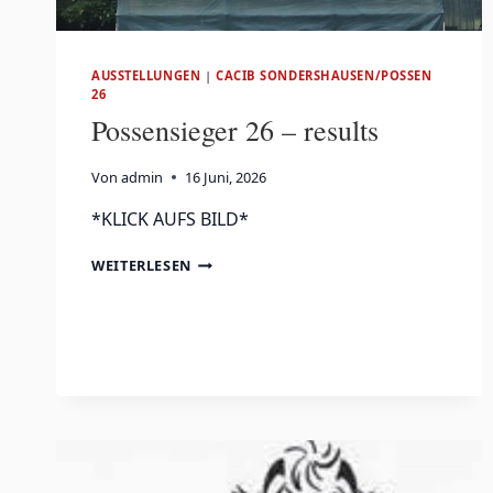
AUSSTELLUNGEN
|
CACIB SONDERSHAUSEN/POSSEN
26
Possensieger 26 – results
Von
admin
16 Juni, 2026
*KLICK AUFS BILD*
POSSENSIEGER
WEITERLESEN
26
–
RESULTS