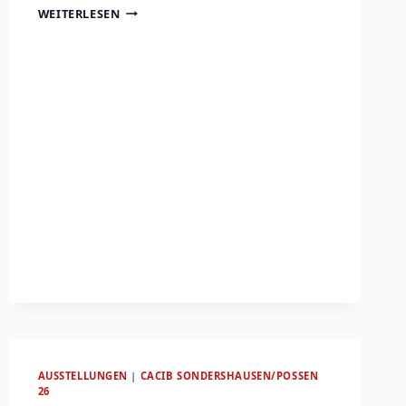
POSSEN
WEITERLESEN
–
RINGPLAN
UND
ZEITPLAN
AUSSTELLUNGEN
|
CACIB SONDERSHAUSEN/POSSEN
26