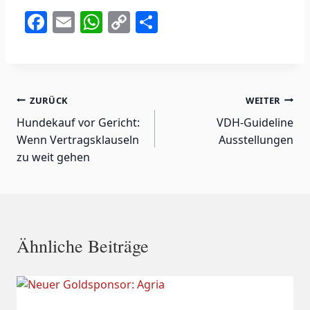
F
E
W
C
T
a
m
h
o
ei
c
ai
at
p
le
e
l
s
y
n
Beitragsnavigation
ZURÜCK
WEITER
b
A
Li
Hundekauf vor Gericht:
VDH-Guideline
o
p
n
Wenn Vertragsklauseln
Ausstellungen
o
p
k
zu weit gehen
k
Ähnliche Beiträge