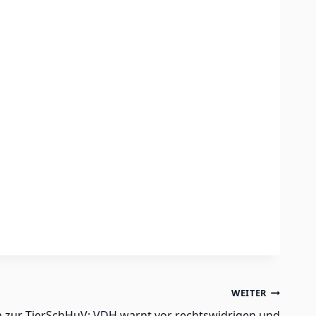
WEITER
en zur TierSchHuV: VDH warnt vor rechtswidrigen und