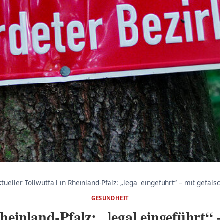
tueller Tollwutfall in Rheinland-Pfalz: „legal eingeführt“ – mit gefäl
GESUNDHEIT
Rheinland-Pfalz: „legal eingeführt“ 