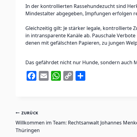
In der kontrollierten Rassehundezucht sind Her
Mindestalter abgegeben, Impfungen erfolgen reg
Gleichzeitig gilt: Je stärker legale, kontrollie
in intransparente Kanäle ab. Pauschale Verbot
denen mit gefälschten Papieren, zu jungen Wel
Das gefährdet nicht nur Hunde, sondern auch 
F
E
W
C
T
a
m
h
o
ei
c
ai
at
p
le
e
l
s
y
n
b
A
Li
Beitragsnavigation
ZURÜCK
o
p
n
Willkommen im Team: Rechtsanwalt Johannes Menke
Thüringen
o
p
k