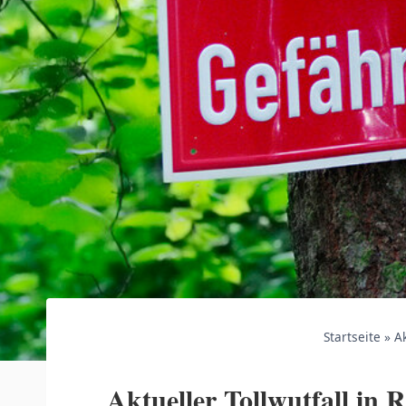
Startseite
»
Ak
Aktueller Tollwutfall in 