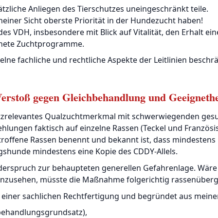
tzliche Anliegen des Tierschutzes uneingeschränkt teile.
einer Sicht oberste Priorität in der Hundezucht haben!
es VDH, insbesondere mit Blick auf Vitalität, den Erhalt ei
gnete Zuchtprogramme.
lne fachliche und rechtliche Aspekte der Leitlinien beschr
erstoß gegen Gleichbehandlung und Geeignethe
hutzrelevantes Qualzuchtmerkmal mit schwerwiegenden gesu
ehlungen faktisch auf einzelne Rassen (Teckel und Französi
betroffene Rassen benennt und bekannt ist, dass mindestens
ngshunde mindestens eine Kopie des CDDY-Allels.
iderspruch zur behaupteten generellen Gefahrenlage. Wär
 anzusehen, müsste die Maßnahme folgerichtig rassenübergr
einer sachlichen Rechtfertigung und begründet aus meiner
hbehandlungsgrundsatz),