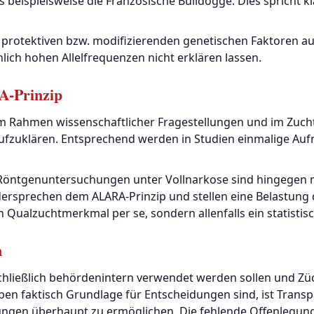
ls beispielsweise die Französische Bulldogge. Dies spricht k
rotektiven bzw. modifizierenden genetischen Faktoren aus,
lich hohen Allelfrequenzen nicht erklären lassen.
A-Prinzip
m Rahmen wissenschaftlicher Fragestellungen und im Zuc
ufzuklären. Entsprechend werden in Studien einmalige A
n Röntgenuntersuchungen unter Vollnarkose sind hingegen 
idersprechen dem ALARA-Prinzip und stellen eine Belastung 
 Qualzuchtmerkmal per se, sondern allenfalls ein statistis
n
usschließlich behördenintern verwendet werden sollen und Z
n faktisch Grundlage für Entscheidungen sind, ist Transpa
en überhaupt zu ermöglichen. Die fehlende Offenlegung v