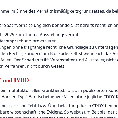
ahme im Sinne des Verhältnismäßigkeitsgrundsatzes, da bei
e Sachverhalte ungleich behandelt, ist bereits rechtlich an
2.12.2025 zum Thema Ausstellungsverbot:
Rechtsprechung provozieren.“
lungen ohne tragfähige rechtliche Grundlage zu untersagen
en Rechts, sondern um Blockade. Selbst wenn sich das Verbo
fallen. Der Schaden trifft Veranstalter und Aussteller, nicht
ch Verfahren, nicht durch Gesetz.
DY und IVDD
in multifaktorielles Krankheitsbild ist. In publizierten Koh
t Hansen-Typ-I-Bandscheibenvorfällen ohne jegliche CDDY-K
biomechanische Fehl- bzw. Überbelastung durch CDDY-bedin
tbare wissenschaftliche Evidenz. So weist zum Beispiel der