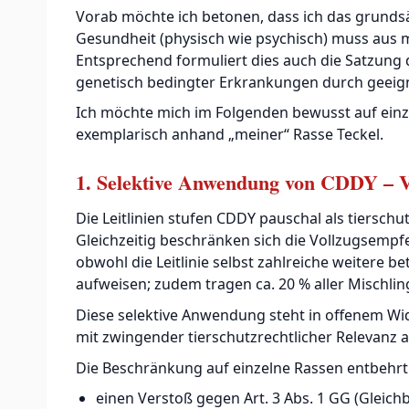
Vorab möchte ich betonen, dass ich das grundsä
Gesundheit (physisch wie psychisch) muss aus m
Entsprechend formuliert dies auch die Satzung d
genetisch bedingter Erkrankungen durch geei
Ich möchte mich im Folgenden bewusst auf einze
exemplarisch anhand „meiner“ Rasse Teckel.
1. Selektive Anwendung von CDDY – V
Die Leitlinien stufen CDDY pauschal als tiersc
Gleichzeitig beschränken sich die Vollzugsempf
obwohl die Leitlinie selbst zahlreiche weitere 
aufweisen; zudem tragen ca. 20 % aller Mischli
Diese selektive Anwendung steht in offenem W
mit zwingender tierschutzrechtlicher Relevanz
Die Beschränkung auf einzelne Rassen entbehrt 
einen Verstoß gegen Art. 3 Abs. 1 GG (Gleic