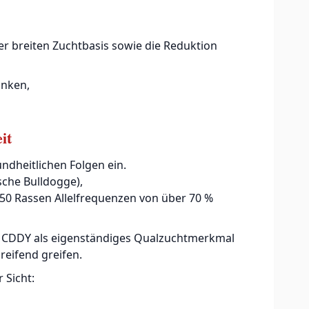
ner breiten Zuchtbasis sowie die Reduktion
änken,
it
ndheitlichen Folgen ein.
sche Bulldogge),
 50 Rassen Allelfrequenzen von über 70 %
e CDDY als eigenständiges Qualzuchtmerkmal
eifend greifen.
 Sicht: