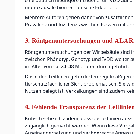
eine deutlich niedrigere Inzidenz für IVDD auf a
monokausale biomechanische Erklärung.
Mehrere Autoren gehen daher von zusätzlichen p
Prävalenz und Inzidenz zwischen Rassen mit ähn
3. Röntgenuntersuchungen und ALAR
Röntgenuntersuchungen der Wirbelsäule sind i
zwischen Phänotyp, Genotyp und IVDD weiter a
im Alter von ca. 24–48 Monaten durchgeführt.
Die in den Leitlinien geforderten regelmäßige
tierschutzfachlicher Sicht problematisch. Sie w
Nutzen belegt ist. Verkalkungen sind zudem kein
4. Fehlende Transparenz der Leitlinie
Kritisch sehe ich zudem, dass die Leitlinien a
zugänglich gemacht werden. Wenn diese Vorgabe
Auseinandersetzung und sachgerechte Anpassung