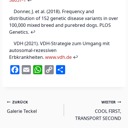
Donner, J. et al. (2018). Frequency and
distribution of 152 genetic disease variants in over
100,000 mixed breed and purebred dogs. PLOS
Genetics. ↩
VDH (2021). VDH-Strategie zum Umgang mit
autosomal-rezessiven
Erbkrankheiten.
www.vdh.de
↩
F
E
W
C
T
a
m
h
o
ei
c
ai
at
p
le
e
l
s
y
n
Beitragsnavigation
ZURÜCK
WEITER
b
A
Li
Galerie Teckel
COOL FIRST,
o
p
n
TRANSPORT SECOND
o
p
k